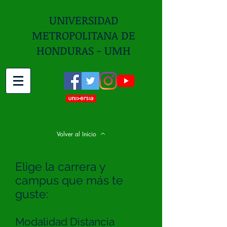
UNIVERSIDAD
METROPOLITANA DE
HONDURAS - UMH
Volver al Inicio
Elige la carrera y
campus que más te
guste:
Modalidad Distancia