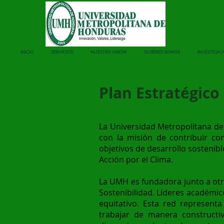
INICIO
SERVICIOS
NUESTRA VISIÓN
QUIÉNES SOMOS
INVESTIGAC
Plan Estratégico
La Universidad Metropolitana de
con la misión de contribuir con
objetivos de desarrollo sostenib
Acción por el Clima.
La UMH es fundadora junto a otra
Sostenibilidad. Líderes académi
equitativo. Esta red represent
trabajar de manera constructiv