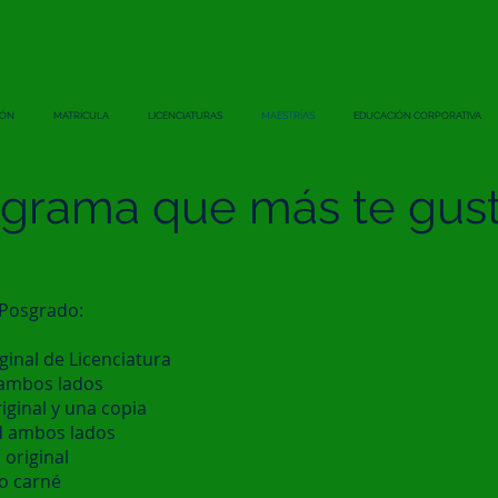
IÓN
MATRÍCULA
LICENCIATURAS
MAESTRÍAS
EDUCACIÓN CORPORATIVA
rograma que más te gust
 Posgrado:
ginal de Licenciatura
 ambos lados
iginal y una copia
ad ambos lados
 original
o carné