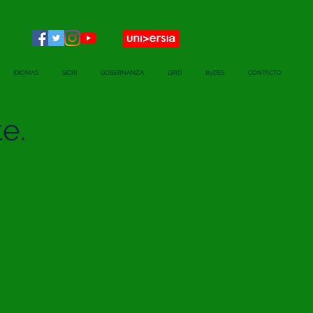
IDIOMAS
SICRI
GOBERNANZA
GIRD
ByDES
CONTACTO
e.