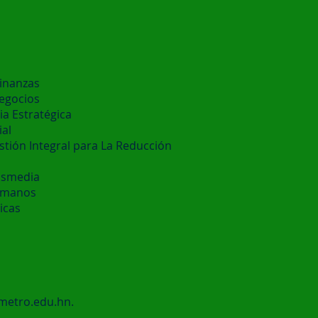
inanzas
egocios
a Estratégica
ial
stión Integral para La Reducción
ansmedia
umanos
icas
metro.edu.hn.