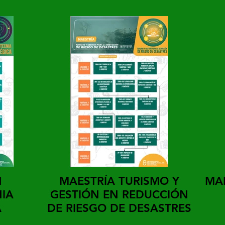
N
MAESTRÍA TURISMO Y
MA
IA
GESTIÓN EN REDUCCIÓN
A
DE RIESGO DE DESASTRES