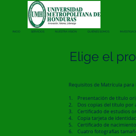
INICIO
SERVICIOS
NUESTRA VISIÓN
QUIÉNES SOMOS
INVESTIGAC
Elige el p
Requisitos de Matrícula para
1. Presentación de título ori
2. Dos copias del título por
3. Certificado de estudios or
4. Copia tarjeta de identid
5. Certificado de nacimiento
6. Cuatro fotografías tamañ