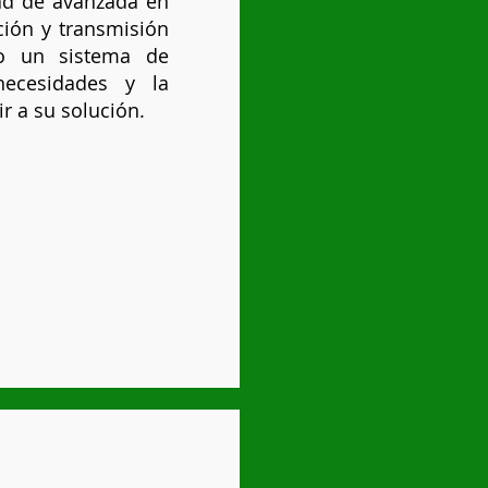
ad de avanzada en
ción y transmisión
do un sistema de
necesidades y la
ir a su solución.