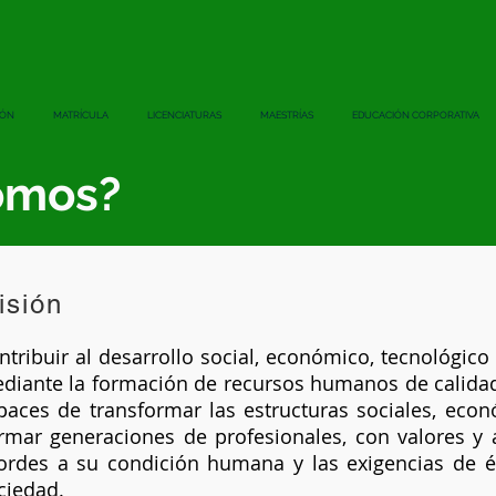
IÓN
MATRÍCULA
LICENCIATURAS
MAESTRÍAS
EDUCACIÓN CORPORATIVA
omos?
isión
ntribuir al desarrollo social, económico, tecnológico y
diante la formación de recursos humanos de calidad
paces de transformar las estructuras sociales, econó
rmar generaciones de profesionales, con valores y a
ordes a su condición humana y las exigencias de é
ciedad.