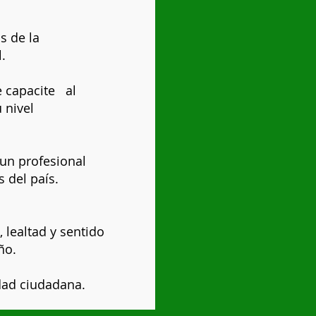
s de la
.
e capacite al
u nivel
r un profesional
s del país.
 lealtad y sentido
ño.
dad ciudadana.