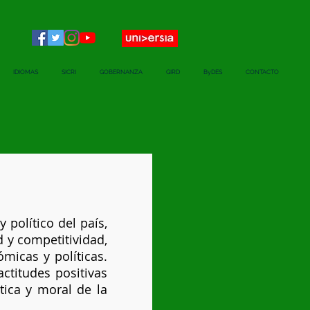
IDIOMAS
SICRI
GOBERNANZA
GIRD
ByDES
CONTACTO
 político del país,
 y competitividad,
micas y políticas.
ctitudes positivas
tica y moral de la