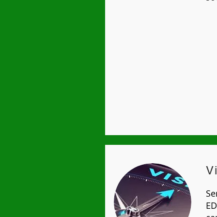
V
Se
ED