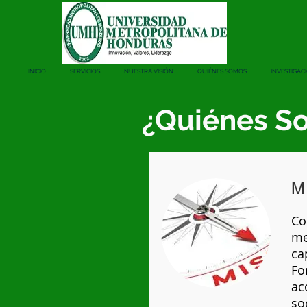
INICIO
SERVICIOS
NUESTRA VISIÓN
QUIÉNES SOMOS
INVESTIGAC
¿Quiénes S
M
Co
me
ca
Fo
ac
so