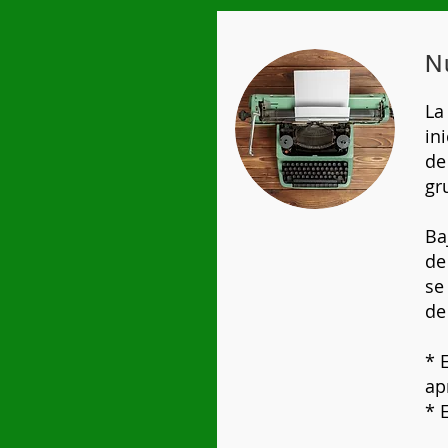
N
La
in
de
gr
Ba
de
se
de
* 
ap
* 