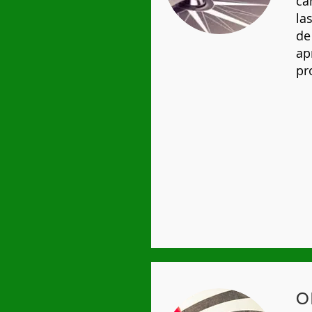
ca
la
de
ap
pr
O