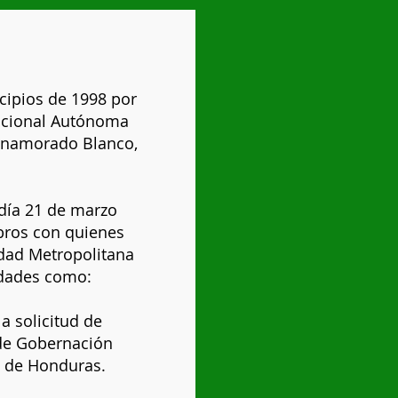
cipios de 1998 por
Nacional Autónoma
Enamorado Blanco,
 día 21 de marzo
mbros con quienes
idad Metropolitana
idades como:
a solicitud de
 de Gobernación
a de Honduras.