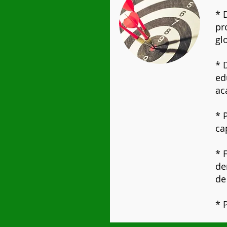
* 
pr
gl
* 
ed
ac
* 
ca
​*
de
de
* 