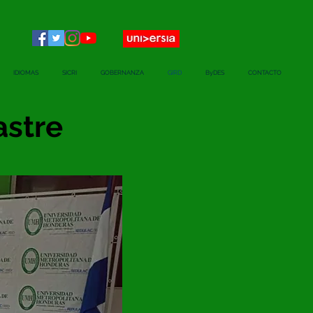
IDIOMAS
SICRI
GOBERNANZA
GIRD
ByDES
CONTACTO
astre