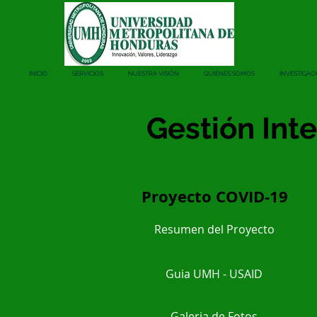
INICIO
SERVICIOS
NUESTRA VISIÓN
QUIÉNES SOMOS
INVESTIGAC
Gestión Int
Proyecto COVID-19
Resumen del Proyecto
Guia UMH - USAID
Galeria de Fotos