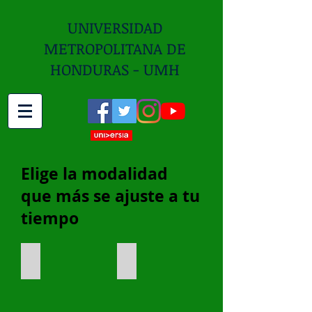
UNIVERSIDAD
METROPOLITANA DE
HONDURAS - UMH
Elige la modalidad
que más se ajuste a tu
tiempo
Modalidad Presencial
Modalidad Distancia
Modalidad
Modalidad
Presencial
Distancia