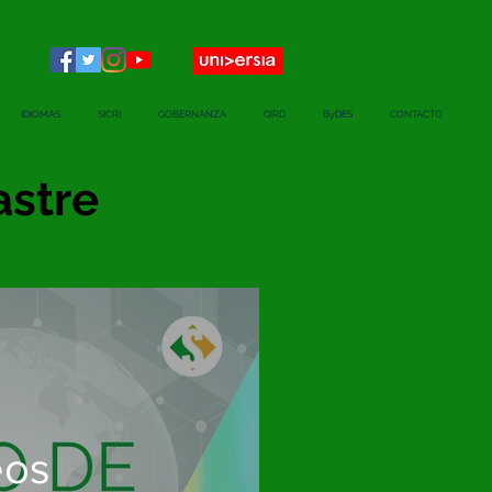
IDIOMAS
SICRI
GOBERNANZA
GIRD
ByDES
CONTACTO
astre
eos