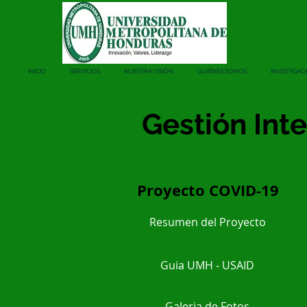
INICIO
SERVICIOS
NUESTRA VISIÓN
QUIÉNES SOMOS
INVESTIGAC
Gestión Int
Proyecto COVID-19
Resumen del Proyecto
Guia UMH - USAID
Galeria de Fotos