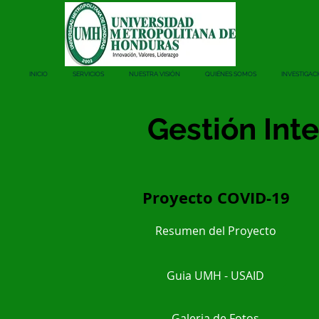
INICIO
SERVICIOS
NUESTRA VISIÓN
QUIÉNES SOMOS
INVESTIGAC
Gestión Int
Proyecto COVID-19
Resumen del Proyecto
Guia UMH - USAID
Galeria de Fotos