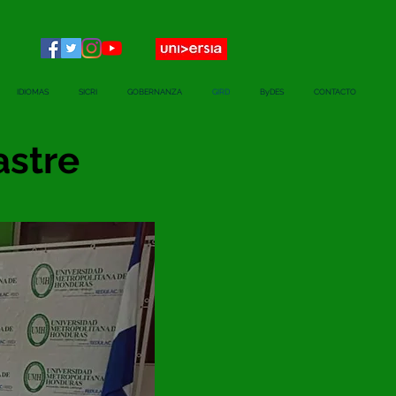
IDIOMAS
SICRI
GOBERNANZA
GIRD
ByDES
CONTACTO
astre