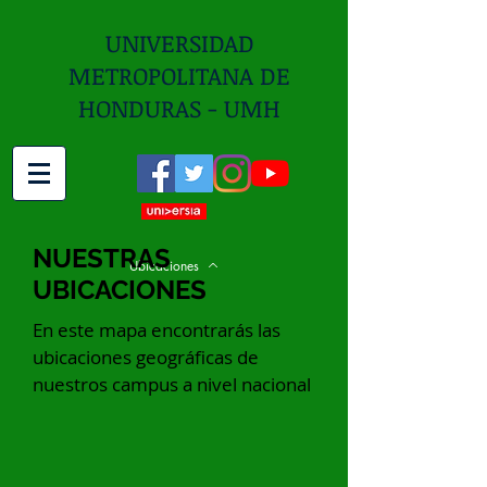
UNIVERSIDAD
METROPOLITANA DE
HONDURAS - UMH
NUESTRAS
Ubicaciones
UBICACIONES
En este mapa encontrarás las
ubicaciones geográficas de
nuestros campus a nivel nacional