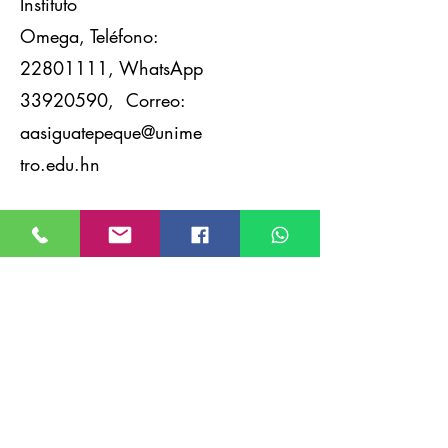
Instituto
Omega,
Teléfono:
22801111
,
WhatsApp
33920590
, Correo:
aasiguatepeque
@unime
tro.edu.hn
8.
Campus Tela,
Instalaciones del
Instituto Privado San
Antonio, Barrio La Isla,
Honduras, Teléfono:
22801111
,
WhatsApp