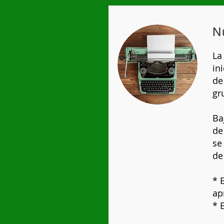
N
La
in
de
gr
Ba
de
se
de
* 
ap
* 