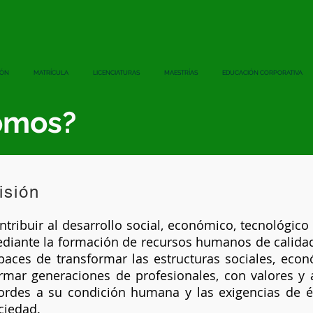
IÓN
MATRÍCULA
LICENCIATURAS
MAESTRÍAS
EDUCACIÓN CORPORATIVA
omos?
isión
ntribuir al desarrollo social, económico, tecnológico y
diante la formación de recursos humanos de calidad
paces de transformar las estructuras sociales, econó
rmar generaciones de profesionales, con valores y a
ordes a su condición humana y las exigencias de é
ciedad.