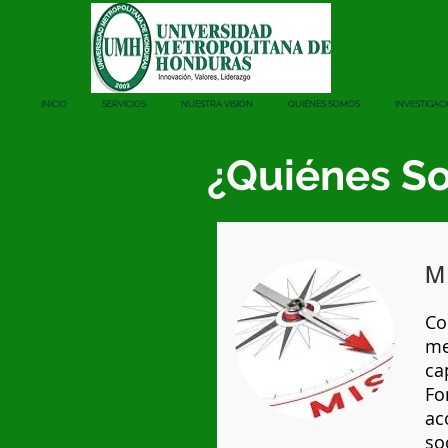
INICIO
SERVICIOS
NUESTRA VISIÓN
QUIÉNES SOMOS
INVESTIGAC
¿Quiénes S
M
Co
me
ca
Fo
ac
so