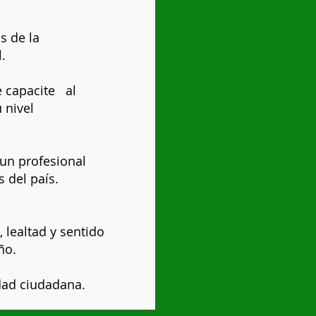
s de la
.
e capacite al
u nivel
r un profesional
s del país.
 lealtad y sentido
ño.
dad ciudadana.