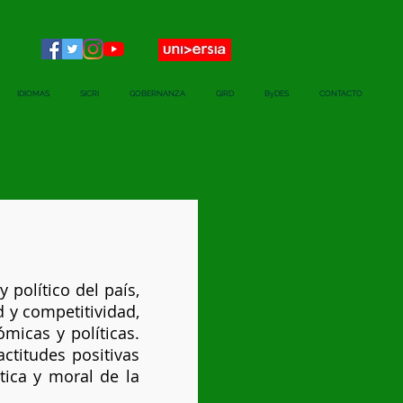
IDIOMAS
SICRI
GOBERNANZA
GIRD
ByDES
CONTACTO
 político del país,
 y competitividad,
micas y políticas.
ctitudes positivas
tica y moral de la