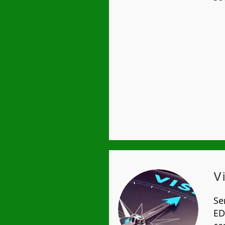
V
Se
ED