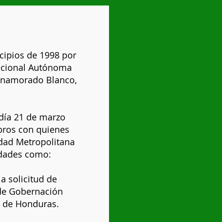
cipios de 1998 por
Nacional Autónoma
Enamorado Blanco,
 día 21 de marzo
mbros con quienes
idad Metropolitana
idades como:
a solicitud de
 de Gobernación
a de Honduras.