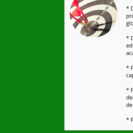
* 
pr
gl
* 
ed
ac
* 
ca
​*
de
de
* 