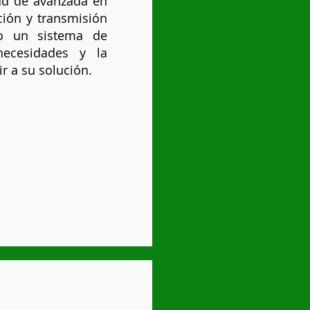
ad de avanzada en
ción y transmisión
do un sistema de
necesidades y la
ir a su solución.