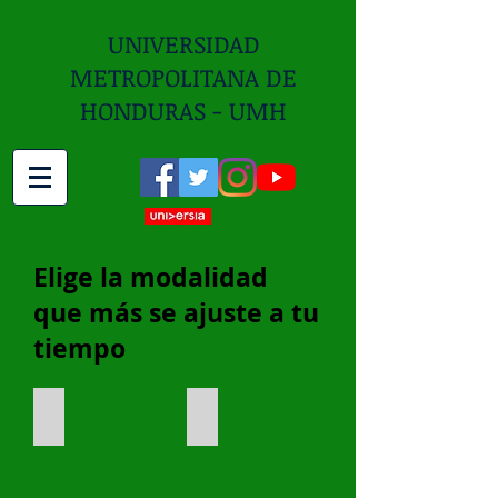
UNIVERSIDAD
METROPOLITANA DE
HONDURAS - UMH
Elige la modalidad
que más se ajuste a tu
tiempo
Modalidad Presencial
Modalidad Distancia
Modalidad
Modalidad
Presencial
Distancia