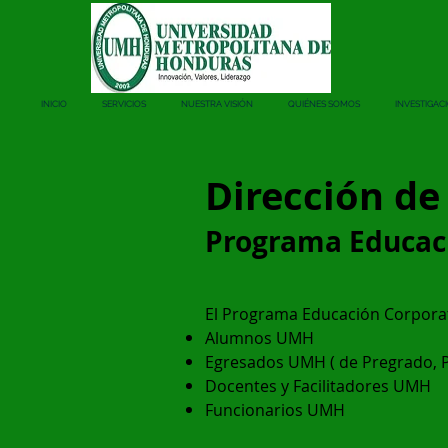
INICIO
SERVICIOS
NUESTRA VISIÓN
QUIÉNES SOMOS
INVESTIGAC
Dirección de
Programa Educac
El Programa Educación Corporat
Alumnos UMH
Egresados UMH ( de Pregrado, P
Docentes y Facilitadores UMH
Funcionarios UMH