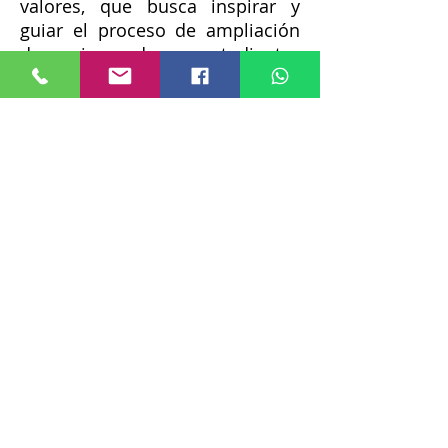
valores, que busca inspirar y
guiar el proceso de ampliación
de opciones de sus estudiantes
a fin de que los mismos sean
líderes del proceso de desarrollo
y cambio que necesita
Honduras.
Nuestra oferta educativa y la
calidad de la enseñanza nos han
posicionado en un sitial de
honor a nivel nacional.
Le agradezco su visita a nuestra
página web y le invito a formar
parte de nuestra comunidad
universitaria.
Rosario Duarte Galeas, Ph.D.